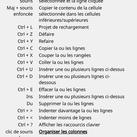
souris
sélectionnée et la ligne cliquée
Maj + souris
Copier le contenu de la cellule
enfoncée
sélectionnée dans les cellules
inférieures/supérieures
Ctrl + L
Projet de rechargement
Ctrl + Z
Défaire
Ctrl + Y
Refaire
Ctrl + C
Copier la ou les lignes
Ctrl + X
Couper la ou les rangées
Ctrl + V
Coller la ou les lignes
Ctrl + U
Insérer une ou plusieurs lignes ci-dessus
Ctrl + D
Insérer une ou plusieurs lignes ci-
dessous
Ctrl + E
Effacer la ou les lignes
Ins
Insérer une ou plusieurs lignes ci-dessus
Du
Supprimer la ou les lignes
Ctrl + >
Indenter davantage la ou les lignes
Ctrl + <
Indenter moins de lignes
Ctrl + ?
Afficher les raccourcis clavier
clic de souris
Organiser les colonnes