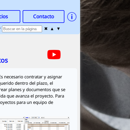
cios
Contacto

✖
▲
▼
tos
Es necesario contratar y asignar
uerido dentro del plazo, el
 crear planes y documentos que se
ida que avanza el proyecto. Para
proyectos para un equipo de