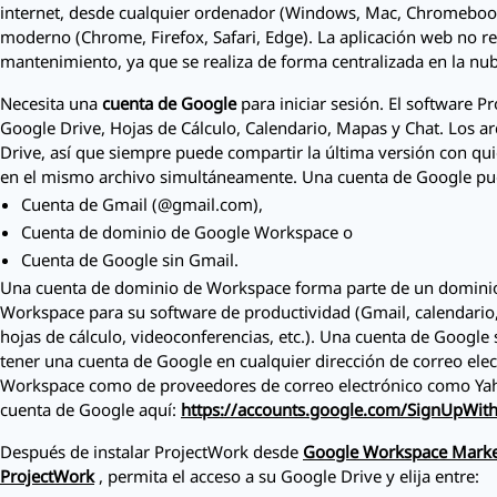
internet, desde cualquier ordenador (Windows, Mac, Chromeboo
moderno (Chrome, Firefox, Safari, Edge). La aplicación web no re
mantenimiento, ya que se realiza de forma centralizada en la nub
Necesita una
cuenta de Google
para iniciar sesión. El software
Pr
Google Drive, Hojas de Cálculo, Calendario, Mapas y Chat. Los ar
Drive, así que siempre puede compartir la última versión con qui
en el mismo archivo simultáneamente. Una cuenta de Google pu
Cuenta de Gmail (@gmail.com),
Cuenta de dominio de Google Workspace o
Cuenta de Google sin Gmail.
Una cuenta de dominio de Workspace forma parte de un dominio 
Workspace para su software de productividad (Gmail, calendario, 
hojas de cálculo, videoconferencias, etc.). Una cuenta de Google
tener una cuenta de Google en cualquier dirección de correo ele
Workspace como de proveedores de correo electrónico como Yah
cuenta de Google aquí:
https://accounts.google.com/SignUpWit
Después de instalar
ProjectWork
desde
Google Workspace Marke
ProjectWork
, permita el acceso a su Google Drive y elija entre: