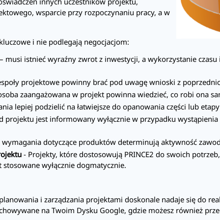
 doświadczeń innych uczestników projektu,
ektowego, wsparcie przy rozpoczynaniu pracy, a w
kluczowe i nie podlegają negocjacjom:
– musi istnieć wyraźny zwrot z inwestycji, a wykorzystanie czas
społy projektowe powinny brać pod uwagę wnioski z poprzednic
osoba zaangażowana w projekt powinna wiedzieć, co robi ona sam
nia lepiej podzielić na łatwiejsze do opanowania części lub etapy
 projektu jest informowany wyłącznie w przypadku wystąpienia 
o wymagania dotyczące produktów determinują aktywność zawod
ojektu
- Projekty, które dostosowują
PRINCE2
do swoich potrzeb,
t stosowane wyłącznie dogmatycznie.
planowania i zarządzania projektami doskonale nadaje się do real
rzechowywane na Twoim Dysku Google, gdzie możesz również p