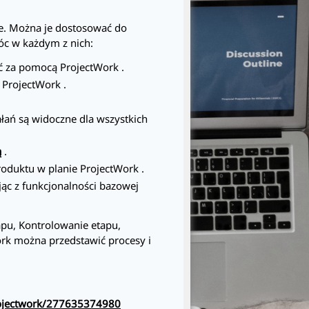
ie. Można je dostosować do
 w każdym z nich:
zyć za pomocą
ProjectWork
.
j
ProjectWork
.
ałań są widoczne dla wszystkich
ą
.
roduktu w planie
ProjectWork
.
c z funkcjonalności bazowej
apu, Kontrolowanie etapu,
ork
można przedstawić procesy i
rojectwork/277635374980