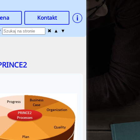
ena
Kontakt

✖
▲
▼
 PRINCE2