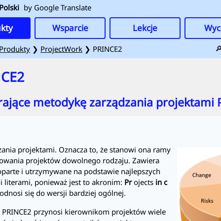
Polski
by Google Translate
kty
Wsparcie
Lekcje
Wyc

Produkty
❯
ProjectWork
❯ PRINCE2
NCE2
ające metodykę zarządzania projektami
ania projektami. Oznacza to, że stanowi ona ramy
orowania projektów dowolnego rodzaju. Zawiera
ą oparte i utrzymywane na podstawie najlepszych
i literami, ponieważ jest to akronim:
Pr
ojects
in
c
 odnosi się do wersji bardziej ogólnej.
ą
PRINCE2
przynosi kierownikom projektów wiele