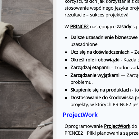
korzyści, takich jak korzystanie z
stosowanie wspólnego języka proj
rezultacie – sukces projektów!
W
PRINCE2
następujące
zasady
są 
Dalsze uzasadnienie biznesowe
uzasadnione.
Ucz się na doświadczeniach
– Ze
Określ role i obowiązki
- Każda 
Zarządzaj etapami
– Trudne zada
Zarządzanie wyjątkami
— Zarząd
problemu.
Skupienie się na produktach
- t
Dostosowanie do środowiska pr
projekty, w których
PRINCE2
jes
ProjectWork
Oprogramowanie
ProjectWork
do 
PRINCE2
. Pliki planowania są p