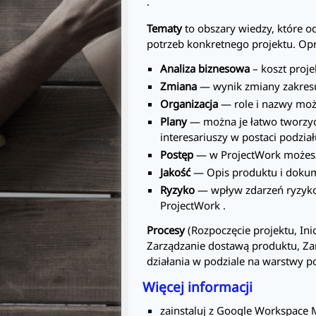
.
Tematy
to obszary wiedzy, które o
potrzeb konkretnego projektu. O
Analiza biznesowa
– koszt proje
Zmiana
— wynik zmiany zakresu 
Organizacja
— role i nazwy moż
Plany
— można je łatwo tworzy
interesariuszy w postaci podzia
Postęp
— w
ProjectWork
możesz
Jakość
— Opis produktu i dokum
Ryzyko
— wpływ zdarzeń ryzyko
ProjectWork
.
Procesy
(Rozpoczęcie projektu, Ini
Zarządzanie dostawą produktu, Za
działania w podziale na warstwy po
Więcej informacji
zainstaluj z Google Workspace 