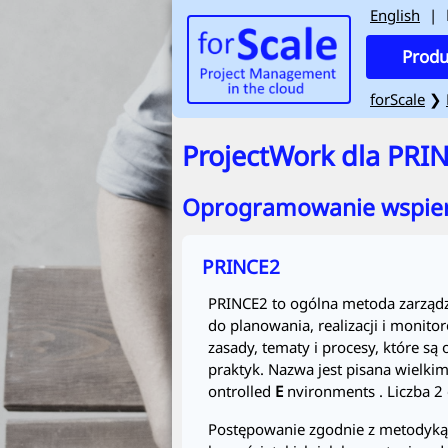
English
|
Produ
forScale
❯
ProjectWork
dla PRI
Oprogramowanie wspier
PRINCE2
PRINCE2
to ogólna metoda zarządz
do planowania, realizacji i monit
zasady, tematy i procesy, które s
praktyk. Nazwa jest pisana wielkim
ontrolled
E
nvironments
. Liczba 2
Postępowanie zgodnie z metodyk