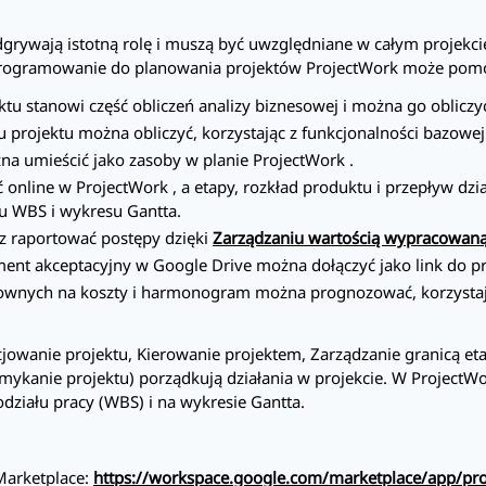
dgrywają istotną rolę i muszą być uwzględniane w całym projekc
programowanie do planowania projektów
ProjectWork
może pomóc
ktu stanowi część obliczeń analizy biznesowej i można go oblic
projektu można obliczyć, korzystając z funkcjonalności bazowe
na umieścić jako zasoby w planie
ProjectWork
.
ć online w
ProjectWork
, a etapy, rozkład produktu i przepływ dzi
łu WBS i wykresu Gantta.
 raportować postępy dzięki
Zarządzaniu wartością wypracowan
ent akceptacyjny w Google Drive można dołączyć jako link do p
wnych na koszty i harmonogram można prognozować, korzystają
cjowanie projektu, Kierowanie projektem, Zarządzanie granicą et
mykanie projektu) porządkują działania w projekcie. W
ProjectW
działu pracy (WBS) i na wykresie Gantta.
Marketplace:
https://workspace.google.com/marketplace/app/p