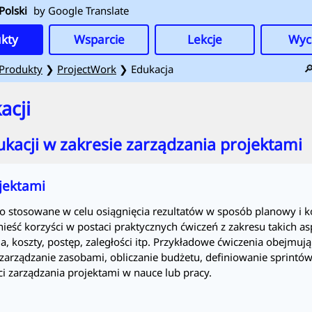
Polski
by Google Translate
kty
Wsparcie
Lekcje
Wyc

Produkty
❯
ProjectWork
❯ Edukacja
acji
acji w zakresie zarządzania projektami
jektami
ko stosowane w celu osiągnięcia rezultatów w sposób planowy i 
eść korzyści w postaci praktycznych ćwiczeń z zakresu takich asp
, koszty, postęp, zaległości itp. Przykładowe ćwiczenia obejmuj
arządzanie zasobami, obliczanie budżetu, definiowanie sprintów
i zarządzania projektami w nauce lub pracy.