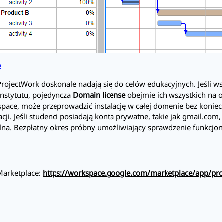
e
ProjectWork
doskonale nadają się do celów edukacyjnych. Jeśli w
instytutu, pojedyncza
Domain license
obejmie ich wszystkich na o
kspace, może przeprowadzić instalację w całej domenie bez koni
acji. Jeśli studenci posiadają konta prywatne, takie jak gmail.com
calna. Bezpłatny okres próbny umożliwiający sprawdzenie funkcjon
Marketplace:
https://workspace.google.com/marketplace/app/p