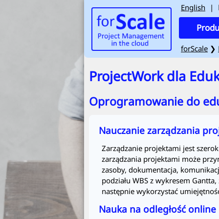
English
|
Produ
forScale
❯
ProjectWork
dla Eduk
Oprogramowanie do eduk
Nauczanie zarządzania pro
Zarządzanie projektami jest szero
zarządzania projektami może przyni
zasoby, dokumentacja, komunikacja
podziału WBS z wykresem Gantta, z
następnie wykorzystać umiejętnośc
Nauka na odległość online