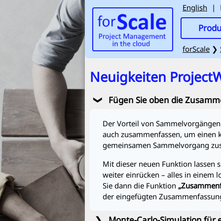
English
|
Produ
forScale
❯
Neuigkeiten
Project
Fügen Sie oben die Zusamm
❯
Der Vorteil von Sammelvorgängen l
auch zusammenfassen, um einen kla
gemeinsamen Sammelvorgang zusam
Mit dieser neuen Funktion lassen
weiter einrücken – alles in einem
Sie dann die Funktion
„Zusammenf
der eingefügten Zusammenfassung
❯
Monte-Carlo-Simulation für 