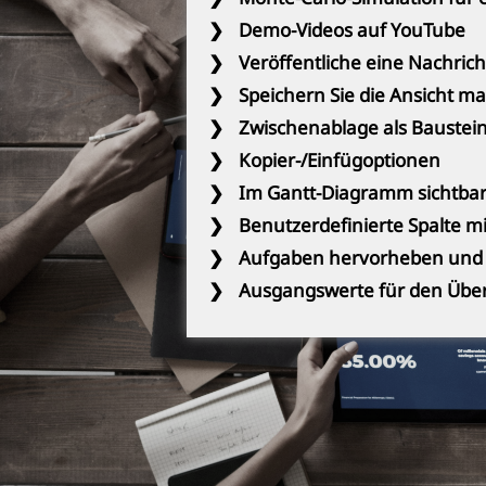
❯
Demo-Videos auf YouTube
❯
Veröffentliche eine Nachrich
❯
Speichern Sie die Ansicht m
❯
Zwischenablage als Baustein
❯
Kopier-/Einfügoptionen
❯
Im Gantt-Diagramm sichtbar
❯
Benutzerdefinierte Spalte m
❯
Aufgaben hervorheben und f
❯
Ausgangswerte für den Übe