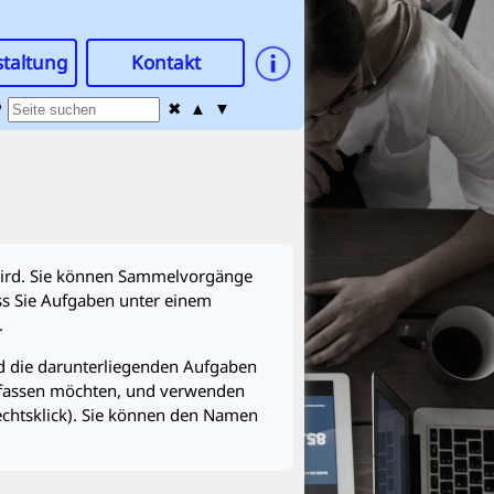
staltung
Kontakt

✖
▲
▼
r wird. Sie können Sammelvorgänge
ss Sie Aufgaben unter einem
.
d die darunterliegenden Aufgaben
enfassen möchten, und verwenden
htsklick). Sie können den Namen