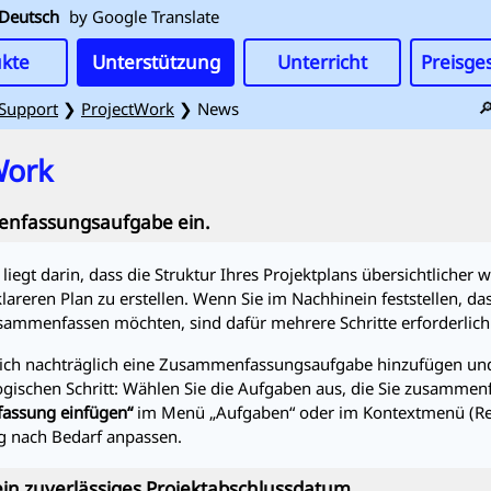
Deutsch
by Google Translate
kte
Unterstützung
Unterricht
Preisge

Support
❯
ProjectWork
❯ News
Work
enfassungsaufgabe ein.
iegt darin, dass die Struktur Ihres Projektplans übersichtliche
reren Plan zu erstellen. Wenn Sie im Nachhinein feststellen, da
menfassen möchten, sind dafür mehrere Schritte erforderlich
 sich nachträglich eine Zusammenfassungsaufgabe hinzufügen un
 logischen Schritt: Wählen Sie die Aufgaben aus, die Sie zusamm
assung einfügen“
im Menü „Aufgaben“ oder im Kontextmenü (Rec
 nach Bedarf anpassen.
ein zuverlässiges Projektabschlussdatum